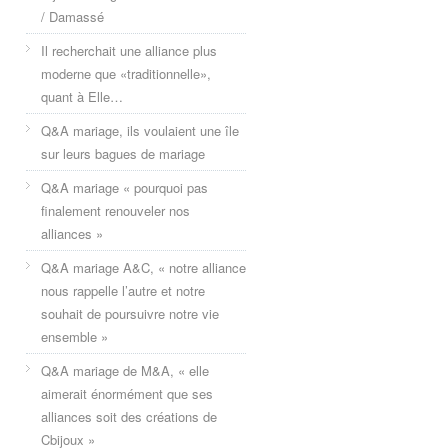
/ Damassé
Il recherchait une alliance plus
moderne que «traditionnelle»,
quant à Elle…
Q&A mariage, ils voulaient une île
sur leurs bagues de mariage
Q&A mariage « pourquoi pas
finalement renouveler nos
alliances »
Q&A mariage A&C, « notre alliance
nous rappelle l’autre et notre
souhait de poursuivre notre vie
ensemble »
Q&A mariage de M&A, « elle
aimerait énormément que ses
alliances soit des créations de
Cbijoux »