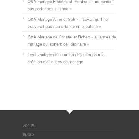
Q&A mariage Frédéric et Romina « il ne pensait
pas porter son alliance »
Q&A Mariage Aline et Seb « il savait qu’il ne
trouverait pas son alliance en bijouterie »
Q&A Mariage de Christel et Robert « alliances de
mariage qui sortent de l’ordinaire »
Les avantages d’un artisan bijoutier pour la
création d’alliances de mariage
ACCUEIL
BIJOUX