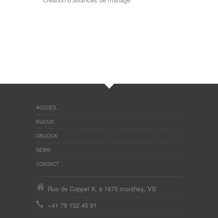
ACCUEIL
BIJOUX
CBIJOUX
NEWS
CONTACT
Rue de Coppet 8, à 1870 monthey, VS
+41 79 152 45 91