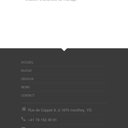
ACCUEIL
BIJOUX
CBIJOUX
NEWS
CONTACT
Rue de Coppet 8, à 1870 monthey, VS
+41 79 152 45 91