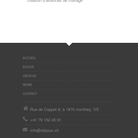
création d’alliances de mariage
ACCUEIL
BIJOUX
CBIJOUX
NEWS
CONTACT
Rue de Coppet 8, à 1870 monthey, VS
+41 79 152 45 91
info@cbijoux.ch