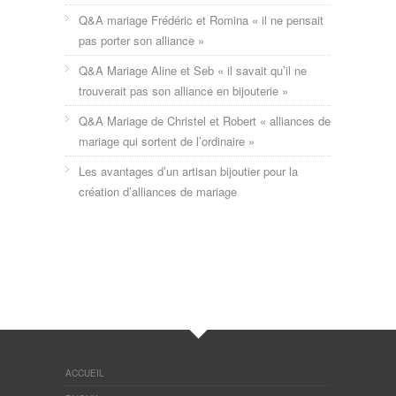
Q&A mariage Frédéric et Romina « il ne pensait
pas porter son alliance »
Q&A Mariage Aline et Seb « il savait qu’il ne
trouverait pas son alliance en bijouterie »
Q&A Mariage de Christel et Robert « alliances de
mariage qui sortent de l’ordinaire »
Les avantages d’un artisan bijoutier pour la
création d’alliances de mariage
ACCUEIL