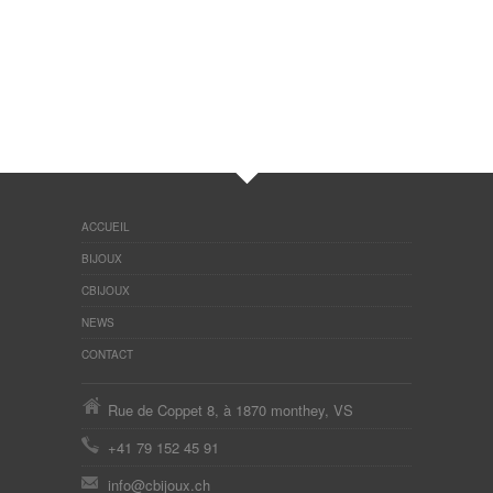
ACCUEIL
BIJOUX
CBIJOUX
NEWS
CONTACT
Rue de Coppet 8, à 1870 monthey, VS
+41 79 152 45 91
info@cbijoux.ch