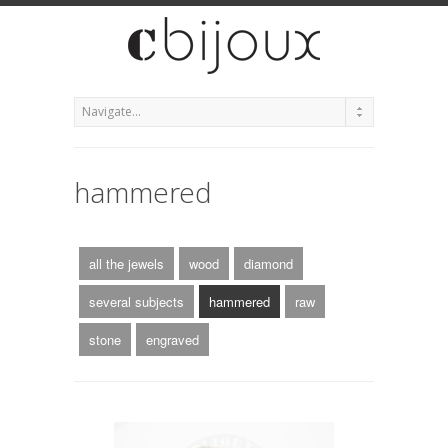
hammered
all the jewels
wood
diamond
several subjects
hammered
raw
stone
engraved