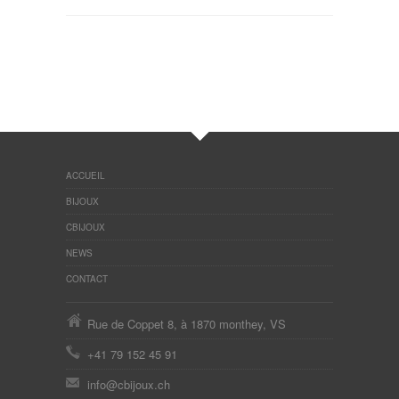
ACCUEIL
BIJOUX
CBIJOUX
NEWS
CONTACT
Rue de Coppet 8, à 1870 monthey, VS
+41 79 152 45 91
info@cbijoux.ch