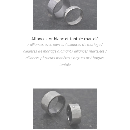
Alliances or blanc et tantale martelé
/ alliances avec pierres / alliances de mariage /
alliances de mariage diamant / alliances martelées /
alliances plusieurs matières / bagues or / bagues
tantale