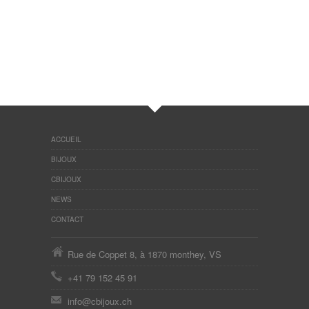
ACCUEIL
BIJOUX
CBIJOUX
NEWS
CONTACT
Rue de Coppet 8, à 1870 monthey, VS
+41 79 152 45 91
info@cbijoux.ch