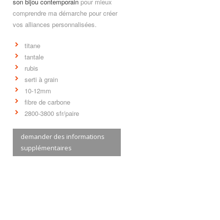
son bijou contemporain
pour mieux
comprendre ma démarche pour créer
vos alliances personnalisées.
titane
tantale
rubis
serti à grain
10-12mm
fibre de carbone
2800-3800 sfr/paire
demander des informations
supplémentaires