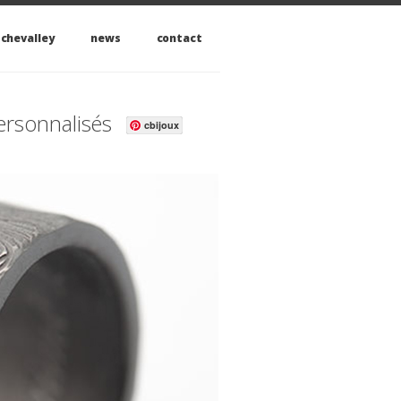
 chevalley
news
contact
personnalisés
cbijoux