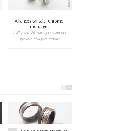
Alliances tantale, Chromo,
alliances de mariage tant
montagne
martelé, titane et or ro
/ alliances de mariage / alliances
/ alliances de mariage / allian
/
gravées / bagues tantale
mariage diamant / alliances plu
s
matières / bagues tantale