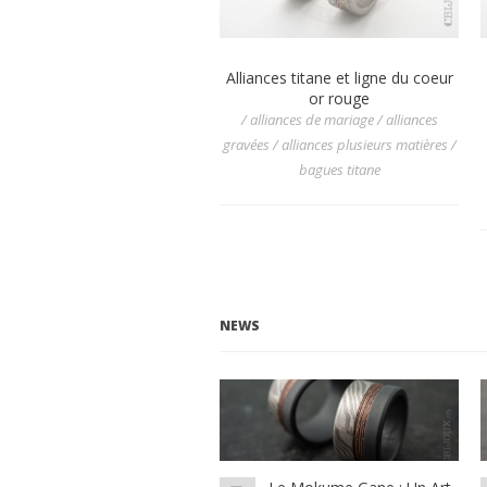
Alliances titane et ligne du coeur
or rouge
/ alliances de mariage / alliances
gravées / alliances plusieurs matières /
bagues titane
NEWS