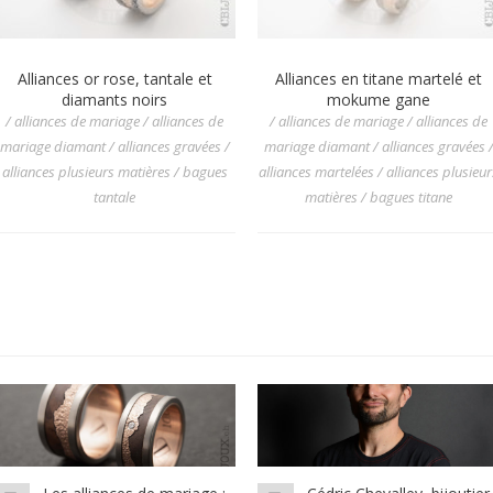
Alliances or rose, tantale et
Alliances en titane martelé et
diamants noirs
mokume gane
/ alliances de mariage / alliances de
/ alliances de mariage / alliances de
mariage diamant / alliances gravées /
mariage diamant / alliances gravées 
alliances plusieurs matières / bagues
alliances martelées / alliances plusieur
tantale
matières / bagues titane