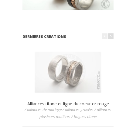
DERNIERES CREATIONS
Alliances titane et ligne du coeur or rouge
Allian
/ alliances de mariage / alliances gravées / alliances
/ allianc
plusieurs matières / bagues titane
/ allia