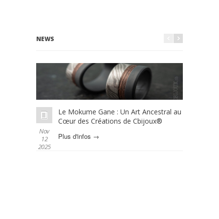
NEWS
Le Mokume Gane : Un Art Ancestral au
L
Cœur des Créations de Cbijoux®
é
Nov
Oct 01
Plus d'infos →
P
12
2025
2025