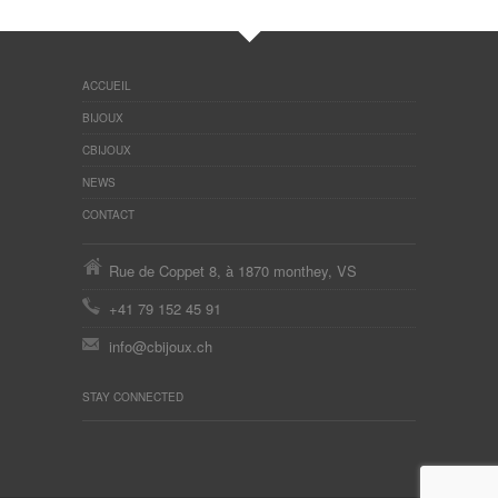
ACCUEIL
BIJOUX
CBIJOUX
NEWS
CONTACT
Rue de Coppet 8, à 1870 monthey, VS
+41 79 152 45 91
info@cbijoux.ch
STAY CONNECTED