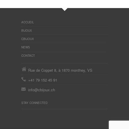
ACCUEIL
BIJOUX
CBIJOUX
NEWS
CONTACT
Rue de Coppet 8, à 1870 monthey, VS
+41 79 152 45 91
info@cbijoux.ch
STAY CONNECTED