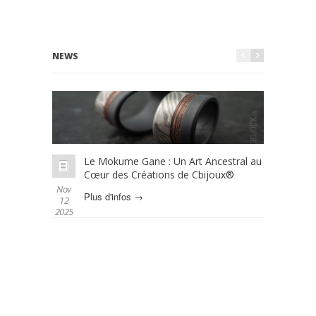
NEWS
Le Mokume Gane : Un Art Ancestral au
L
Cœur des Créations de Cbijoux®
é
Nov
Oct 01
Plus d'infos →
P
12
2025
2025