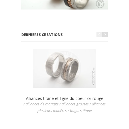
DERNIERES CREATIONS
Alliances titane et ligne du coeur or rouge
Allian
/ alliances de mariage / alliances gravées / alliances
/ allianc
plusieurs matières / bagues titane
/ allia