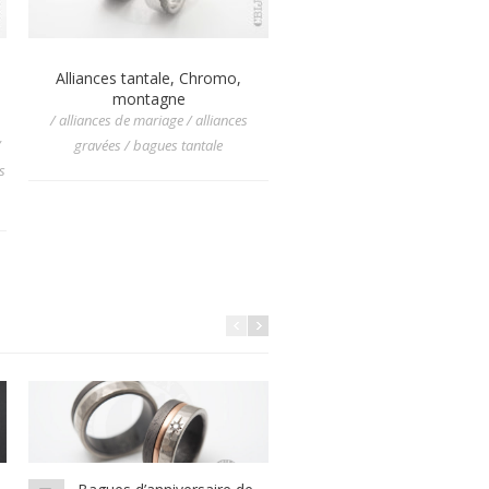
Alliances tantale, Chromo,
alliances de mariage tant
montagne
martelé, titane et or ro
/ alliances de mariage / alliances
/ alliances de mariage / allian
/
gravées / bagues tantale
mariage diamant / alliances plu
s
matières / bagues tantale