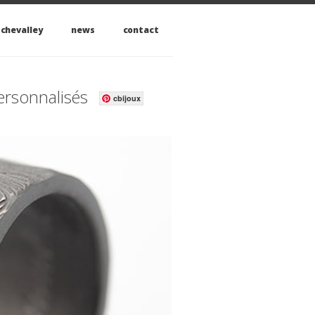
 chevalley
news
contact
personnalisés
cbijoux