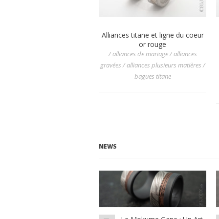
Alliances titane et ligne du coeur
or rouge
/ alliances de mariage / alliances
gravées / alliances plusieurs matières /
bagues titane
NEWS