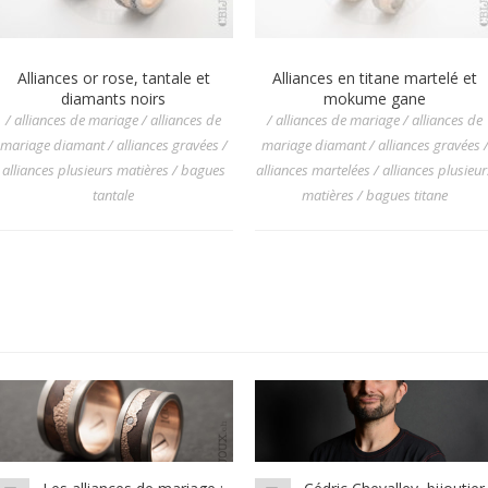
Alliances or rose, tantale et
Alliances en titane martelé et
diamants noirs
mokume gane
/ alliances de mariage / alliances de
/ alliances de mariage / alliances de
mariage diamant / alliances gravées /
mariage diamant / alliances gravées 
alliances plusieurs matières / bagues
alliances martelées / alliances plusieur
tantale
matières / bagues titane