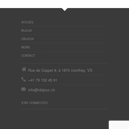
ACCUEIL
BIJOUX
CBIJOUX
NEWS
CONTACT
Rue de Coppet 8, à 1870 monthey, VS
+41 79 152 45 91
info@cbijoux.ch
STAY CONNECTED