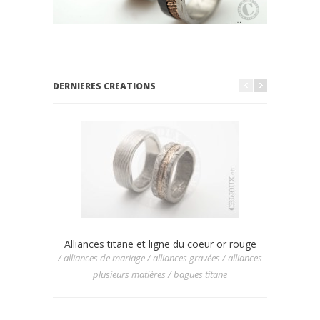
DERNIERES CREATIONS
Alliances titane et ligne du coeur or rouge
Allian
/ alliances de mariage / alliances gravées / alliances
/ allianc
plusieurs matières / bagues titane
/ allia