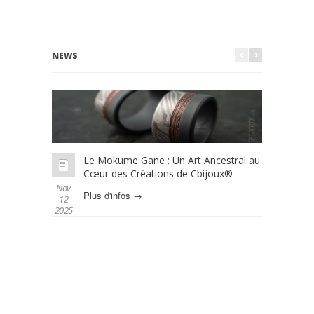
NEWS
Le Mokume Gane : Un Art Ancestral au
L
Cœur des Créations de Cbijoux®
é
Nov
Oct 01
Plus d'infos →
P
12
2025
2025