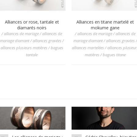
Alliances or rose, tantale et
Alliances en titane martelé et
diamants noirs
mokume gane
/ alliances de mariage / alliances de
/ alliances de mariage / alliances de
mariage diamant / alliances gravées /
mariage diamant / alliances gravées 
alliances plusieurs matières / bagues
alliances martelées / alliances plusieur
tantale
matières / bagues titane