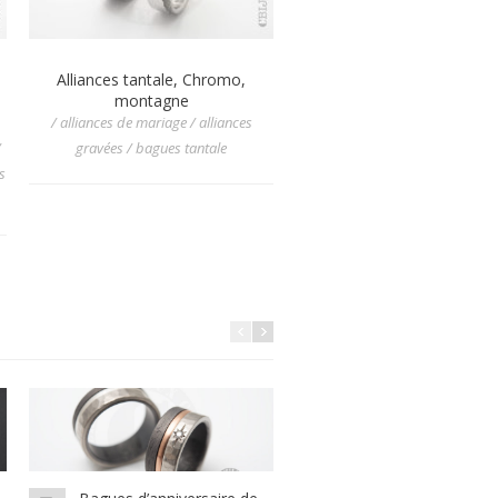
Alliances tantale, Chromo,
alliances de mariage tant
montagne
martelé, titane et or ro
/ alliances de mariage / alliances
/ alliances de mariage / allian
/
gravées / bagues tantale
mariage diamant / alliances plu
s
matières / bagues tantale