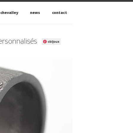
 chevalley
news
contact
personnalisés
cbijoux