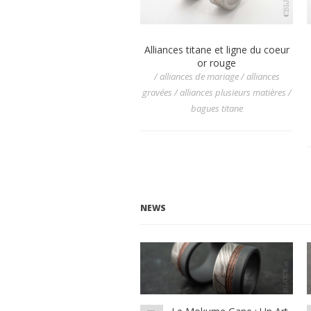
Alliances titane et ligne du coeur
or rouge
/ alliances de mariage / alliances
gravées / alliances plusieurs matières /
bagues titane
NEWS