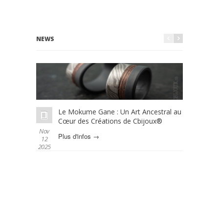
NEWS
Le Mokume Gane : Un Art Ancestral au
L
Cœur des Créations de Cbijoux®
é
Nov
Oct 01
Plus d'infos →
P
12
2025
2025