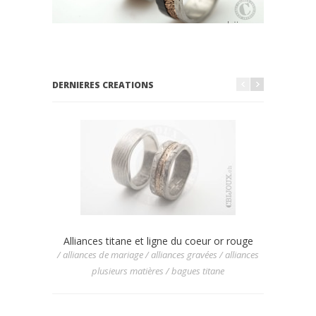
DERNIERES CREATIONS
Alliances titane et ligne du coeur or rouge
Allian
/ alliances de mariage / alliances gravées / alliances
/ allianc
plusieurs matières / bagues titane
/ allia