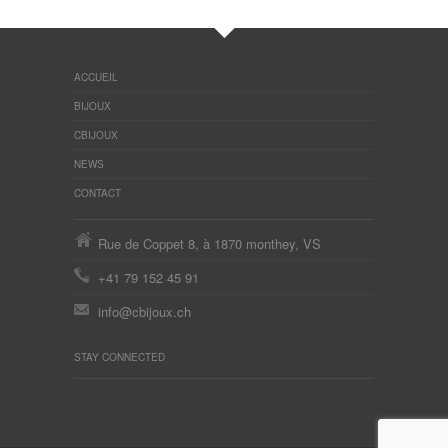
ACCUEIL
BIJOUX
CBIJOUX
NEWS
CONTACT
Rue de Coppet 8, à 1870 monthey, VS
+41 79 152 45 91
info@cbijoux.ch
STAY CONNECTED