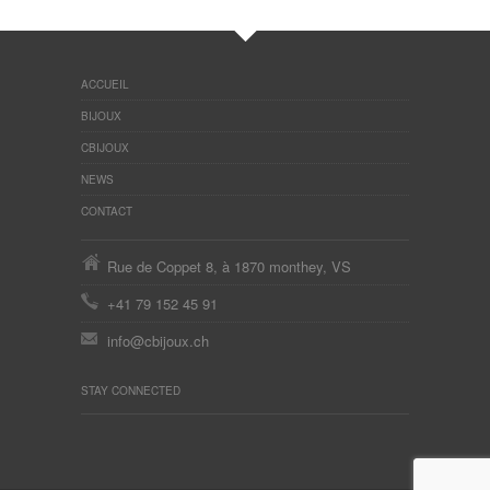
ACCUEIL
BIJOUX
CBIJOUX
NEWS
CONTACT
Rue de Coppet 8, à 1870 monthey, VS
+41 79 152 45 91
info@cbijoux.ch
STAY CONNECTED