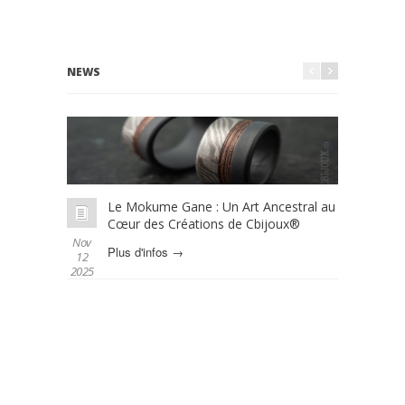
NEWS
Le Mokume Gane : Un Art Ancestral au
L
Cœur des Créations de Cbijoux®
é
Nov
Oct 01
Plus d'infos →
P
12
2025
2025