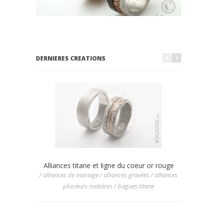
DERNIERES CREATIONS
Alliances titane et ligne du coeur or rouge
Allian
/ alliances de mariage / alliances gravées / alliances
/ allianc
plusieurs matières / bagues titane
/ allia