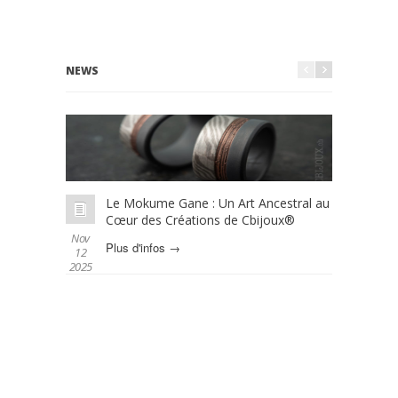
NEWS
Le Mokume Gane : Un Art Ancestral au
L
Cœur des Créations de Cbijoux®
é
Nov
Oct 01
Plus d'infos →
P
12
2025
2025