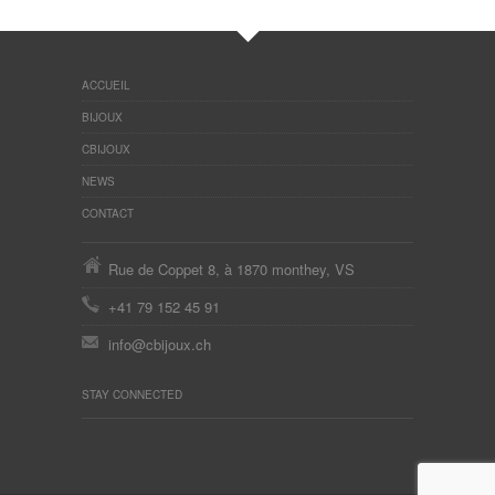
ACCUEIL
BIJOUX
CBIJOUX
NEWS
CONTACT
Rue de Coppet 8, à 1870 monthey, VS
+41 79 152 45 91
info@cbijoux.ch
STAY CONNECTED