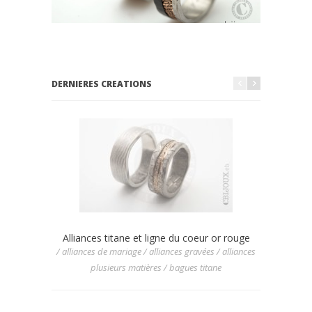
DERNIERES CREATIONS
Alliances titane et ligne du coeur or rouge
Allian
/ alliances de mariage / alliances gravées / alliances
/ allianc
plusieurs matières / bagues titane
/ allia