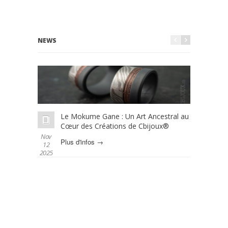
NEWS
Le Mokume Gane : Un Art Ancestral au
L
Cœur des Créations de Cbijoux®
é
Nov
Oct 01
Plus d'infos →
P
12
2025
2025