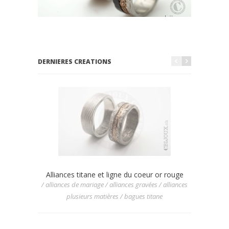
DERNIERES CREATIONS
Alliances titane et ligne du coeur or rouge
Allian
/ alliances de mariage / alliances gravées / alliances
/ allianc
plusieurs matières / bagues titane
/ allia