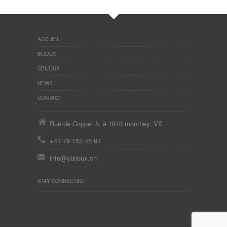
ACCUEIL
BIJOUX
CBIJOUX
NEWS
CONTACT
Rue de Coppet 8, à 1870 monthey, VS
+41 79 152 45 91
info@cbijoux.ch
STAY CONNECTED