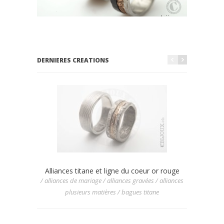
DERNIERES CREATIONS
Alliances titane et ligne du coeur or rouge
Allian
/ alliances de mariage / alliances gravées / alliances
/ allianc
plusieurs matières / bagues titane
/ allia