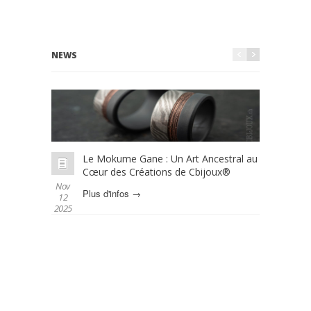
NEWS
Le Mokume Gane : Un Art Ancestral au
L
Cœur des Créations de Cbijoux®
é
Nov
Oct 01
Plus d'infos →
P
12
2025
2025