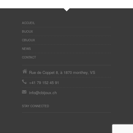
ACCUEIL
BIJOUX
CBIJOUX
NEWS
CONTACT
Rue de Coppet 8, à 1870 monthey, VS
+41 79 152 45 91
info@cbijoux.ch
STAY CONNECTED