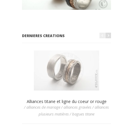
DERNIERES CREATIONS
Alliances titane et ligne du coeur or rouge
Allian
/ alliances de mariage / alliances gravées / alliances
/ allianc
plusieurs matières / bagues titane
/ allia