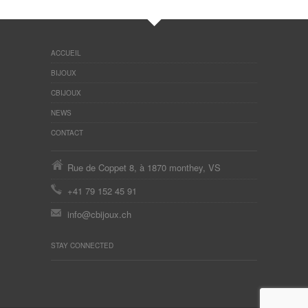
ACCUEIL
BIJOUX
CBIJOUX
NEWS
CONTACT
Rue de Coppet 8, à 1870 monthey, VS
+41 79 152 45 91
info@cbijoux.ch
STAY CONNECTED