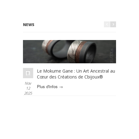
NEWS
Le Mokume Gane : Un Art Ancestral au
L
Cœur des Créations de Cbijoux®
é
Nov
Oct 01
Plus d'infos →
P
12
2025
2025