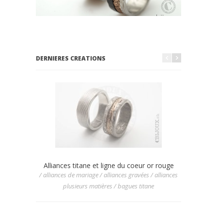
DERNIERES CREATIONS
Alliances titane et ligne du coeur or rouge
Allian
/ alliances de mariage / alliances gravées / alliances
/ allianc
plusieurs matières / bagues titane
/ allia