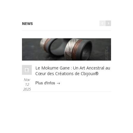
NEWS
Le Mokume Gane : Un Art Ancestral au
L
Cœur des Créations de Cbijoux®
é
Nov
Oct 01
Plus d'infos →
P
12
2025
2025