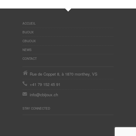
ACCUEIL
BIJOUX
CBIJOUX
NEWS
CONTACT
Rue de Coppet 8, à 1870 monthey, VS
+41 79 152 45 91
info@cbijoux.ch
STAY CONNECTED