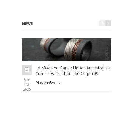
NEWS
Le Mokume Gane : Un Art Ancestral au
L
Cœur des Créations de Cbijoux®
é
Nov
Oct 01
Plus d'infos →
P
12
2025
2025