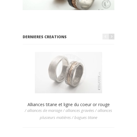
DERNIERES CREATIONS
Alliances titane et ligne du coeur or rouge
Allian
/ alliances de mariage / alliances gravées / alliances
/ allianc
plusieurs matières / bagues titane
/ allia