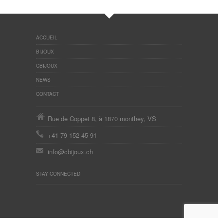
ACCUEIL
BIJOUX
CBIJOUX
NEWS
CONTACT
Rue de Coppet 8, à 1870 monthey, VS
+41 79 152 45 91
info@cbijoux.ch
STAY CONNECTED