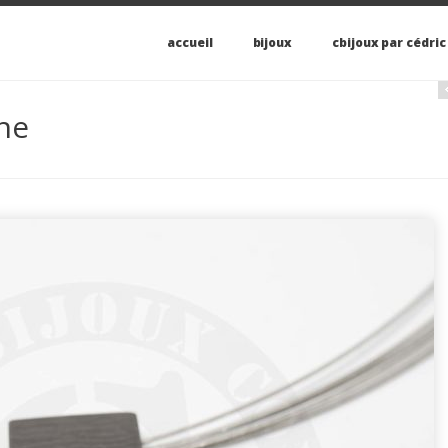
accueil
bijoux
cbijoux par cédric
ane