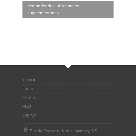
demander des informations
supplémentaires
ACCUEIL
BIJOUX
CBIJOUX
NEWS
CONTACT
Rue de Coppet 8, à 1870 monthey, VS