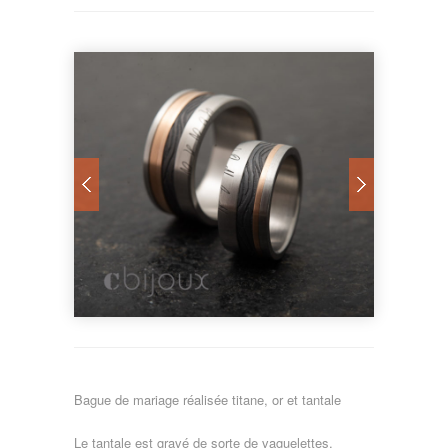
Bague de mariage réalisée titane, or et tantale
Le tantale est gravé de sorte de vaguelettes.