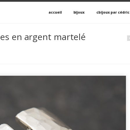
accueil
bijoux
cbijoux par cédric
les en argent martelé